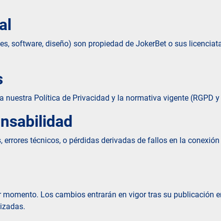
al
s, software, diseño) son propiedad de JokerBet o sus licenciata
s
a nuestra Política de Privacidad y la normativa vigente (RGPD
onsabilidad
 errores técnicos, o pérdidas derivadas de fallos en la conexión 
momento. Los cambios entrarán en vigor tras su publicación en e
lizadas.