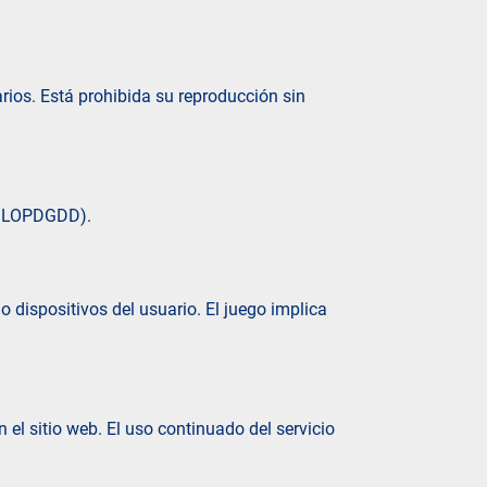
rios. Está prohibida su reproducción sin
 y LOPDGDD).
o dispositivos del usuario. El juego implica
l sitio web. El uso continuado del servicio