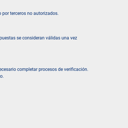
o por terceros no autorizados.
apuestas se consideran válidas una vez
ecesario completar procesos de verificación.
o.