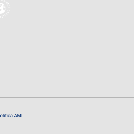
olítica AML