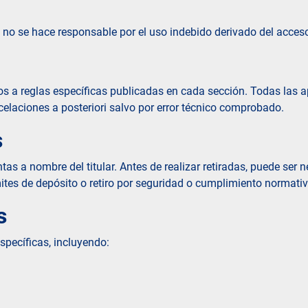
t no se hace responsable por el uso indebido derivado del acces
os a reglas específicas publicadas en cada sección. Todas las 
elaciones a posteriori salvo por error técnico comprobado.
s
s a nombre del titular. Antes de realizar retiradas, puede ser n
mites de depósito o retiro por seguridad o cumplimiento normativ
s
pecíficas, incluyendo: