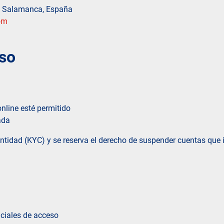
03 Salamanca, España
om
eso
online esté permitido
ada
dentidad (KYC) y se reserva el derecho de suspender cuentas que
nciales de acceso