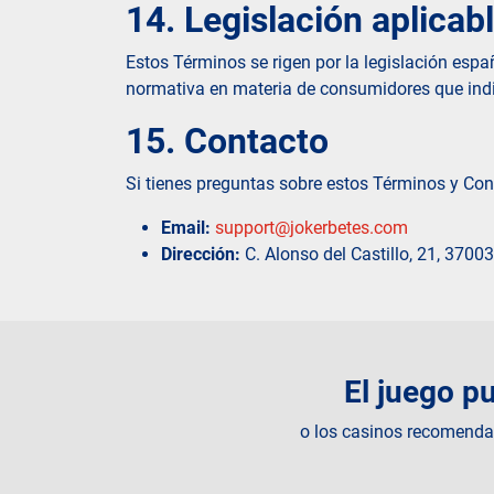
14. Legislación aplicab
Estos Términos se rigen por la legislación espa
normativa en materia de consumidores que indiq
15. Contacto
Si tienes preguntas sobre estos Términos y Con
Email:
support@jokerbetes.com
Dirección:
C. Alonso del Castillo, 21, 370
El juego p
o los casinos recomendad