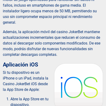
fallos, incluso en smartphones de gama media. El
instalador ligero ocupa menos de 50 MB, permitiendo su
uso sin comprometer espacio principal ni rendimiento
general.
Además, la aplicación móvil del casino JokerBet mantiene
actualizaciones incrementales que reducen el consumo de
datos al descargar solo componentes modificados. De ese
modo, podrás disfrutar de nuevas funcionalidades sin
completar descargas completas.
Aplicación iOS
Si tu dispositivo es un
iPhone o un iPad, instala la
Casino JokerBet iOS desde
la App Store de Apple:
Abre la App Store en tu
dispositivo.