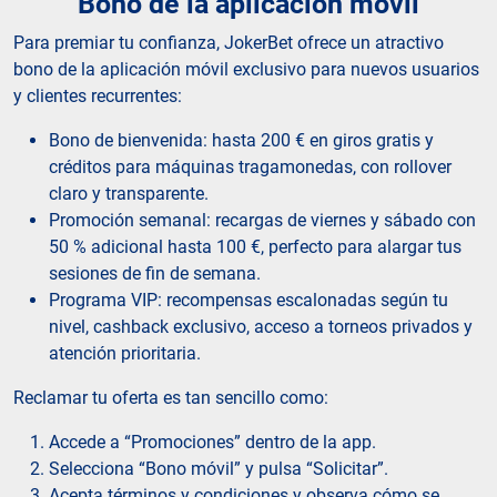
Bono de la aplicación móvil
Para premiar tu confianza, JokerBet ofrece un atractivo
bono de la aplicación móvil exclusivo para nuevos usuarios
y clientes recurrentes:
Bono de bienvenida: hasta 200 € en giros gratis y
créditos para máquinas tragamonedas, con rollover
claro y transparente.
Promoción semanal: recargas de viernes y sábado con
50 % adicional hasta 100 €, perfecto para alargar tus
sesiones de fin de semana.
Programa VIP: recompensas escalonadas según tu
nivel, cashback exclusivo, acceso a torneos privados y
atención prioritaria.
Reclamar tu oferta es tan sencillo como:
Accede a “Promociones” dentro de la app.
Selecciona “Bono móvil” y pulsa “Solicitar”.
Acepta términos y condiciones y observa cómo se