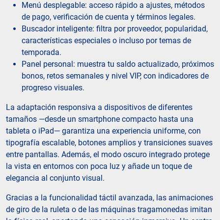
Menú desplegable: acceso rápido a ajustes, métodos
de pago, verificación de cuenta y términos legales.
Buscador inteligente: filtra por proveedor, popularidad,
características especiales o incluso por temas de
temporada.
Panel personal: muestra tu saldo actualizado, próximos
bonos, retos semanales y nivel VIP, con indicadores de
progreso visuales.
La adaptación responsiva a dispositivos de diferentes
tamaños —desde un smartphone compacto hasta una
tableta o iPad— garantiza una experiencia uniforme, con
tipografía escalable, botones amplios y transiciones suaves
entre pantallas. Además, el modo oscuro integrado protege
la vista en entornos con poca luz y añade un toque de
elegancia al conjunto visual.
Gracias a la funcionalidad táctil avanzada, las animaciones
de giro de la ruleta o de las máquinas tragamonedas imitan